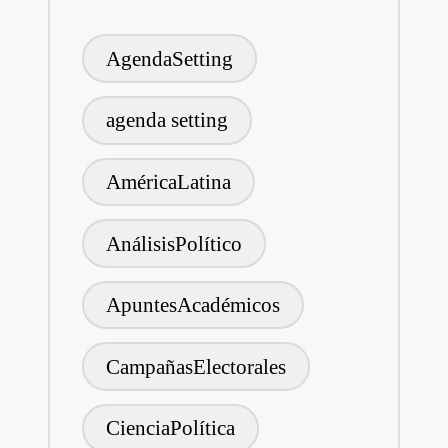
AgendaSetting
agenda setting
AméricaLatina
AnálisisPolítico
ApuntesAcadémicos
CampañasElectorales
CienciaPolítica