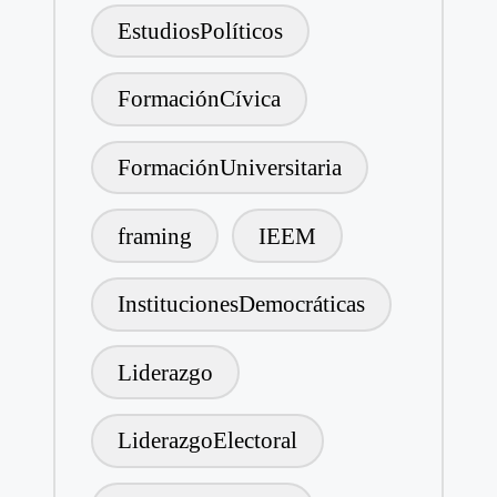
EstudiosPolíticos
FormaciónCívica
FormaciónUniversitaria
framing
IEEM
InstitucionesDemocráticas
Liderazgo
LiderazgoElectoral