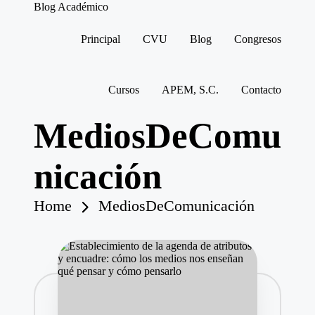
Blog Académico
Dra.
Alicia
Principal
CVU
Blog
Congresos
González
Skip
to
content
Cursos
APEM, S.C.
Contacto
MediosDeComu
nicación
Home
MediosDeComunicación