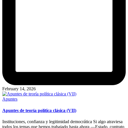
February 14, 2026
Posted
Apuntes
in
Apuntes de teoría política clásica (VII)
Instituciones, confianza y legitimidad democrática Si algo atraviesa
todos los temas que hemos trabajado hasta ahora —Estado, contrato