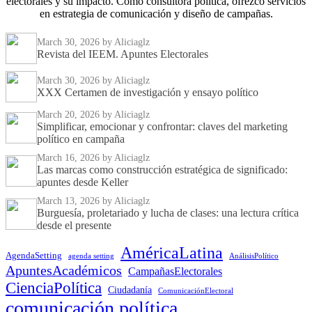
electorales y su impacto. Como consultora política, ofrezco servicios
en estrategia de comunicación y diseño de campañas.
March 30, 2026
by Aliciaglz
Revista del IEEM. Apuntes Electorales
March 30, 2026
by Aliciaglz
XXX Certamen de investigación y ensayo político
March 20, 2026
by Aliciaglz
Simplificar, emocionar y confrontar: claves del marketing
político en campaña
March 16, 2026
by Aliciaglz
Las marcas como construcción estratégica de significado:
apuntes desde Keller
March 13, 2026
by Aliciaglz
Burguesía, proletariado y lucha de clases: una lectura crítica
desde el presente
AméricaLatina
AgendaSetting
agenda setting
AnálisisPolítico
ApuntesAcadémicos
CampañasElectorales
CienciaPolítica
Ciudadanía
ComunicaciónElectoral
comunicación política