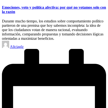
in
Emociones, voto y política afectiva: por qué no votamos solo con
la razón
Durante mucho tiempo, los estudios sobre comportamiento político
partieron de una premisa que hoy sabemos incompleta: la idea de
que los ciudadanos votan de manera racional, evaluando
información, comparando propuestas y tomando decisiones lógicas
orientadas a maximizar beneficios.
Posted
Aliciaglz
by