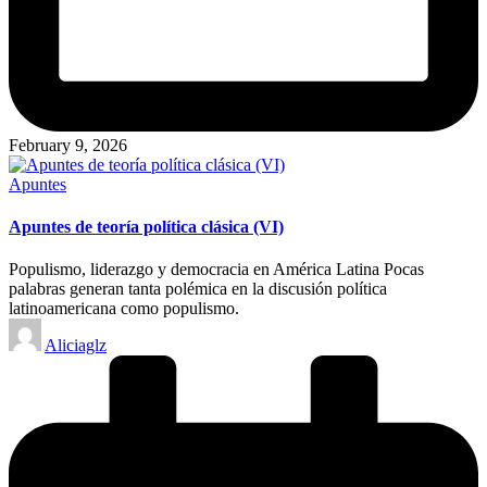
February 9, 2026
Posted
Apuntes
in
Apuntes de teoría política clásica (VI)
Populismo, liderazgo y democracia en América Latina Pocas
palabras generan tanta polémica en la discusión política
latinoamericana como populismo.
Posted
Aliciaglz
by