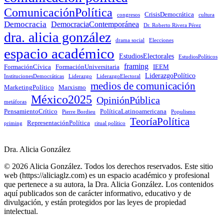
ComunicaciónPolítica
CrisisDemocrática
congresos
cultura
Democracia
DemocraciaContemporánea
Dr. Roberto Rivera Pérez
dra. alicia gonzález
drama social
Elecciones
espacio académico
EstudiosElectorales
EstudiosPolíticos
framing
FormaciónCívica
FormaciónUniversitaria
IEEM
LiderazgoPolítico
InstitucionesDemocráticas
Liderazgo
LiderazgoElectoral
medios de comunicación
MarketingPolítico
Marxismo
México2025
OpiniónPública
metáforas
PensamientoCrítico
PolíticaLatinoamericana
Pierre Bordieu
Populismo
TeoríaPolítica
RepresentaciónPolítica
priming
ritual político
Dra. Alicia González
© 2026 Alicia González. Todos los derechos reservados. Este sitio
web (https://aliciaglz.com) es un espacio académico y profesional
que pertenece a su autora, la Dra. Alicia González. Los contenidos
aquí publicados son de carácter informativo, educativo y de
divulgación, y están protegidos por las leyes de propiedad
intelectual.