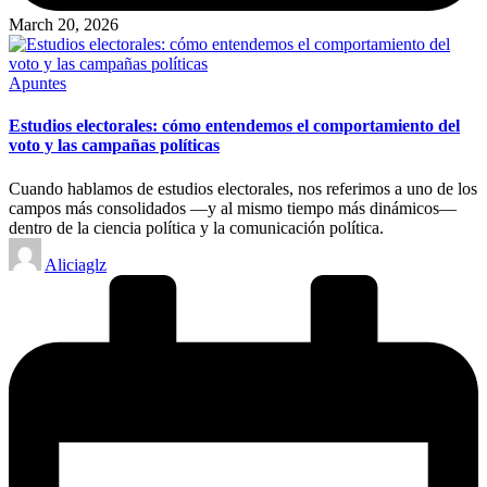
March 20, 2026
Posted
Apuntes
in
Estudios electorales: cómo entendemos el comportamiento del
voto y las campañas políticas
Cuando hablamos de estudios electorales, nos referimos a uno de los
campos más consolidados —y al mismo tiempo más dinámicos—
dentro de la ciencia política y la comunicación política.
Posted
Aliciaglz
by