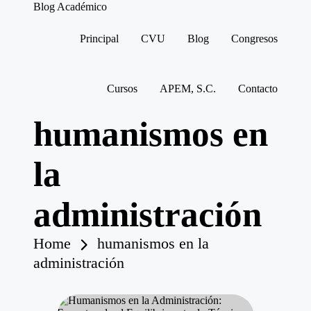
Blog Académico
Dra.
Alicia
Principal
CVU
Blog
Congresos
González
Skip
to
content
Cursos
APEM, S.C.
Contacto
humanismos en
la
administración
Home
humanismos en la
administración