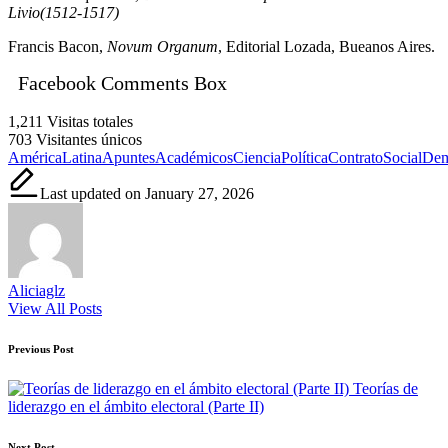
Livio(
1512-1517)
Francis Bacon,
Novum Organum
, Editorial Lozada, Bueanos Aires.
Facebook Comments Box
1,211
Visitas totales
703
Visitantes únicos
Tags:
AméricaLatina
ApuntesAcadémicos
CienciaPolítica
ContratoSocial
Dem
Last updated on January 27, 2026
Aliciaglz
View All Posts
Post
Previous Post
navigation
Teorías de
liderazgo en el ámbito electoral (Parte II)
Next Post