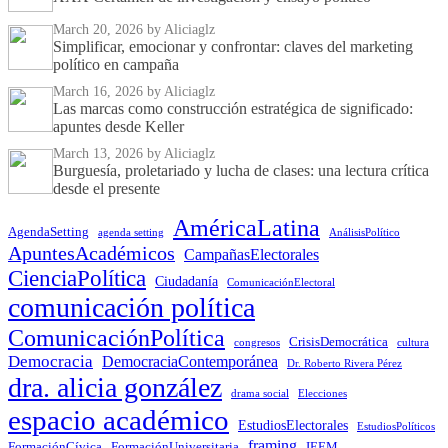
March 20, 2026
by Aliciaglz
Simplificar, emocionar y confrontar: claves del marketing
político en campaña
March 16, 2026
by Aliciaglz
Las marcas como construcción estratégica de significado:
apuntes desde Keller
March 13, 2026
by Aliciaglz
Burguesía, proletariado y lucha de clases: una lectura crítica
desde el presente
AméricaLatina
AgendaSetting
agenda setting
AnálisisPolítico
ApuntesAcadémicos
CampañasElectorales
CienciaPolítica
Ciudadanía
ComunicaciónElectoral
comunicación política
ComunicaciónPolítica
CrisisDemocrática
congresos
cultura
Democracia
DemocraciaContemporánea
Dr. Roberto Rivera Pérez
dra. alicia gonzález
drama social
Elecciones
espacio académico
EstudiosElectorales
EstudiosPolíticos
framing
FormaciónCívica
FormaciónUniversitaria
IEEM