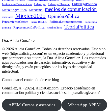
LiderazgoPolítico
InstitucionesDemocráticas
Liderazgo
LiderazgoElectoral
medios de comunicación
MarketingPolítico
Marxismo
México2025
OpiniónPública
metáforas
PensamientoCrítico
PolíticaLatinoamericana
Pierre Bordieu
Populismo
TeoríaPolítica
RepresentaciónPolítica
priming
ritual político
Dra. Alicia González
© 2026 Alicia González. Todos los derechos reservados. Este sitio
web (https://aliciaglz.com) es un espacio académico y profesional
que pertenece a su autora, la Dra. Alicia González. Los contenidos
aquí publicados son de carácter informativo, educativo y de
divulgación, y están protegidos por las leyes de propiedad
intelectual.
Como citar el contenido de este blog
González, A. (2026). AliciaGlz.com: Espacio académico en
comunicación política y ciencias sociales. https://aliciaglz.com/
APEM Cursos y asesorías
WhatsApp APEM